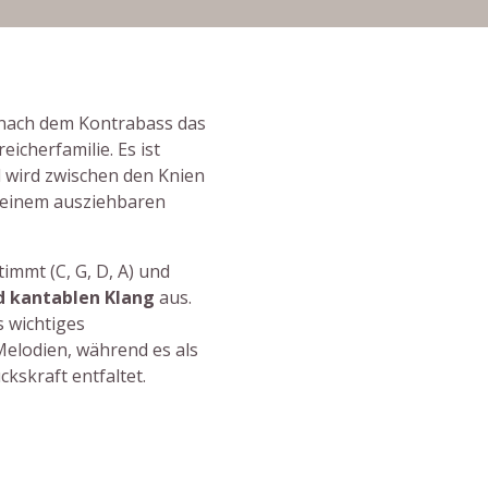
 nach dem Kontrabass das
icherfamilie. Es ist
nd wird zwischen den Knien
t einem ausziehbaren
stimmt (C, G, D, A) und
d kantablen Klang
aus.
ls wichtiges
elodien, während es als
kskraft entfaltet.